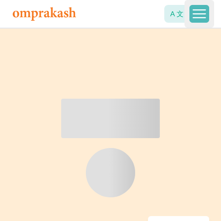
A 文
Open 